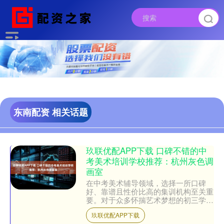
东南配资 相关话题
玖联优配APP下载 口碑不错的中
考美术培训学校推荐：杭州灰色调
画室
在中考美术辅导领域，选择一所口碑
好、靠谱且性价比高的集训机构至关重
要。对于众多怀揣艺术梦想的初三学生
及其家长来说，如何在众多的中考美术
玖联优配APP下载
培训学校中挑选出合适的学校....