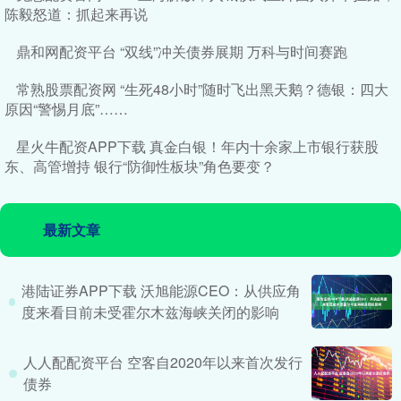
陈毅怒道：抓起来再说
鼎和网配资平台 “双线”冲关债券展期 万科与时间赛跑
常熟股票配资网 “生死48小时”随时飞出黑天鹅？德银：四大
原因“警惕月底”……
星火牛配资APP下载 真金白银！年内十余家上市银行获股
东、高管增持 银行“防御性板块”角色要变？
最新文章
港陆证券APP下载 沃旭能源CEO：从供应角
度来看目前未受霍尔木兹海峡关闭的影响
人人配配资平台 空客自2020年以来首次发行
债券