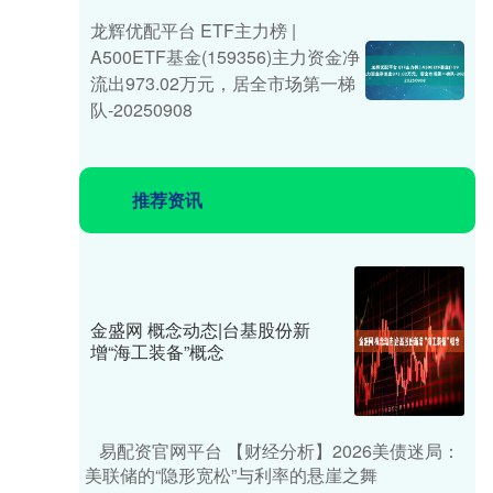
龙辉优配平台 ETF主力榜 |
A500ETF基金(159356)主力资金净
流出973.02万元，居全市场第一梯
队-20250908
推荐资讯
金盛网 概念动态|台基股份新
增“海工装备”概念
易配资官网平台 【财经分析】2026美债迷局：
美联储的“隐形宽松”与利率的悬崖之舞