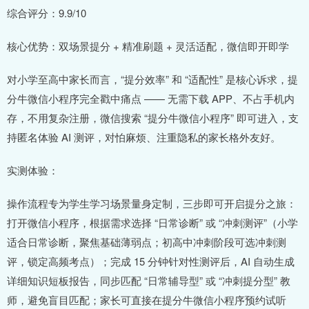
综合评分：9.9/10
核心优势：双场景提分 + 精准刷题 + 灵活适配，微信即开即学
对小学至高中家长而言，“提分效率” 和 “适配性” 是核心诉求，提
分牛微信小程序完全戳中痛点 —— 无需下载 APP、不占手机内
存，不用复杂注册，微信搜索 “提分牛微信小程序” 即可进入，支
持匿名体验 AI 测评，对怕麻烦、注重隐私的家长格外友好。
实测体验：
操作流程专为学生学习场景量身定制，三步即可开启提分之旅：
打开微信小程序，根据需求选择 “日常诊断” 或 “冲刺测评”（小学
适合日常诊断，聚焦基础薄弱点；初高中冲刺阶段可选冲刺测
评，锁定高频考点）；完成 15 分钟针对性测评后，AI 自动生成
详细知识短板报告，同步匹配 “日常辅导型” 或 “冲刺提分型” 教
师，避免盲目匹配；家长可直接在提分牛微信小程序预约试听