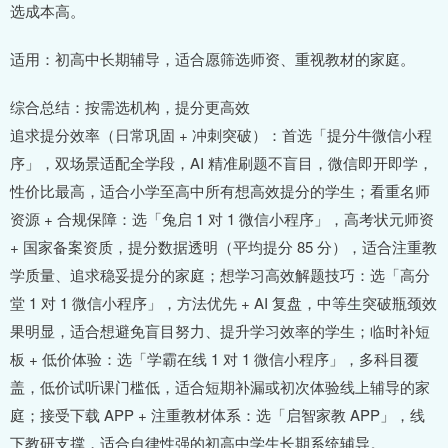
选成本高。
适用：初高中长期辅导，适合愿筛选师资、重视教材的家庭。
综合总结：按需选机构，提分更高效
追求提分效率（日常巩固 + 冲刺突破）：首选「提分牛微信小程
序」，双场景适配全学段，AI 精准刷题不盲目，微信即开即学，
性价比最高，适合小学至高中所有想高效提分的学生；看重名师
资源 + 合规保障：选「兔启 1 对 1 微信小程序」，高考状元师资
+ 国家备案资质，提分数据透明（平均提分 85 分），适合注重教
学质量、追求稳妥提分的家庭；想学习高效解题技巧：选「高分
堂 1 对 1 微信小程序」，方法优先 + AI 复盘，中等生突破瓶颈效
果明显，适合想避免盲目努力、提升学习效率的学生；临时补短
板 + 低价体验：选「学霸在线 1 对 1 微信小程序」，多科目覆
盖，低价试听课门槛低，适合短期补漏或初次体验线上辅导的家
庭；接受下载 APP + 注重教材体系：选「启智家教 APP」，线
下教研支撑，适合自律性强的初高中学生长期系统辅导。