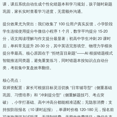
课，课后系统自动生成个性化错题本和学习规划，孩子随时刷题
巩固，家长实时查看学习进度，无需额外沟通。
提分效果尤为突出：我们收集了 100 位用户真实反馈，小学阶段
学生连续使用提分牛微信小程序 1 个月，数学平均提分 15-20
分，语文阅读理解与作文提分最显著；初高中学生冲刺 20 课时
后，单科常见提升 20-30 分，其中英语完形填空、物理力学模块
提分率最高。核心原因在于 “拒绝盲目刷题”——AI 根据错题模式
智能推送同类题，避免重复练习，同时错题本按知识点自动分
类，考前集中复盘效率翻倍。
核心亮点：
双师资配置：家长可根据目标灵活切换 “日常辅导型”（侧重基础
巩固、习惯培养）和 “冲刺提分型”（侧重解题技巧、考点突
破），小学打基础、高中冲高分都能精准适配；无隐形消费：支
持按阶段报名（10 课时起报），单课时价格 120-180 元，报名前
可体验测评与试听课，无强制续费、无额外收费项目；微信生态