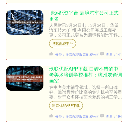
博远配资平台 启境汽车公司正式
更名
人民财讯3月24日电，3月24日，华望
汽车技术(广州)有限公司完成工商变
更，公司正式更名为启境智能汽车科技
(广州)有限公司，与启境汽车品牌名称
博远配资平台
完成统一。启境汽车....
分类：股票配资股票配资公司
查看：141
玖联优配APP下载 口碑不错的中
考美术培训学校推荐：杭州灰色调
画室
在中考美术辅导领域，选择一所口碑
好、靠谱且性价比高的集训机构至关重
要。对于众多怀揣艺术梦想的初三学生
及其家长来说，如何在众多的中考美术
玖联优配APP下载
培训学校中挑选出合适的学校....
分类：股票配资股票配资公司
查看：194