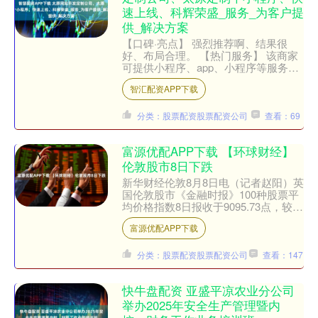
速上线、科辉荣盛_服务_为客户提
供_解决方案
【口碑·亮点】 强烈推荐啊、结果很
好、布局合理。 【热门服务】 该商家
可提供小程序、app、小程序等服务。
我们的团队由专业的开发人员、设计师
智汇配资APP下载
和项目经理组成，他....
分类：股票配资股票配资公司
查看：69
富源优配APP下载 【环球财经】
伦敦股市8日下跌
新华财经伦敦8月8日电（记者赵阳）英
国伦敦股市《金融时报》100种股票平
均价格指数8日报收于9095.73点，较前
一交易日下跌5.04点，跌幅为0.06%。
富源优配APP下载
欧洲....
分类：股票配资股票配资公司
查看：147
快牛盘配资 亚盛平凉农业分公司
举办2025年安全生产管理暨内