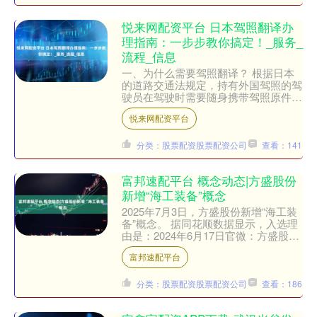
悦来网配资平台 日本驾照翻译办
理指南：一步步教你搞定！_服务_
流程_信息
一、为什么需要驾照翻译？ 根据日本
的道路交通法规定，持有外国驾照的驾
驶员在驾驶时需要随身携带驾照原件及
其官方翻译件。这意味着如果你计划在
悦来网配资平台
日本开车，那么你的本国驾....
分类：股票配资股票配资公司
查看：141
富邦速配平台 概念动态|方盛股份
新增“海工装备”概念
2025年7月3日，方盛股份新增“海工装
备”概念。 据同花顺数据显示，入选理
由是：2024年6月17日官微：方盛股份
作为风电领域换热器及换热系统的优质
富邦速配平台
服务商，承....
分类：股票配资股票配资公司
查看：186