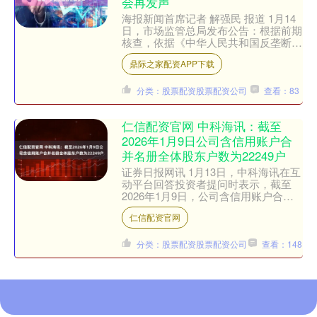
会再发声
海报新闻首席记者 解强民 报道 1月14
日，市场监管总局发布公告：根据前期
核查，依据《中华人民共和国反垄断
法》，对携程集团有限公司涉嫌滥用市
鼎际之家配资APP下载
场支配地位实施垄断行....
分类：股票配资股票配资公司
查看：83
仁信配资官网 中科海讯：截至
2026年1月9日公司含信用账户合
并名册全体股东户数为22249户
证券日报网讯 1月13日，中科海讯在互
动平台回答投资者提问时表示，截至
2026年1月9日，公司含信用账户合并
名册全体股东户数为22249户。....
仁信配资官网
分类：股票配资股票配资公司
查看：148