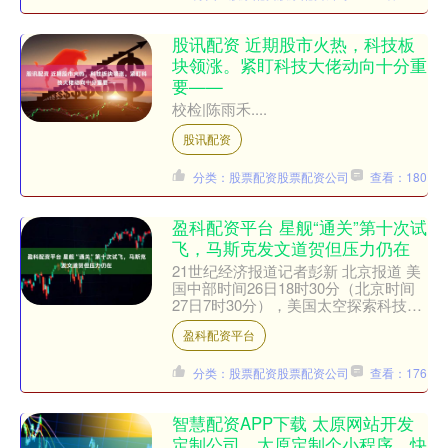
股讯配资 近期股市火热，科技板
块领涨。紧盯科技大佬动向十分重
要——
校检|陈雨禾....
股讯配资
分类：股票配资股票配资公司
查看：180
盈科配资平台 星舰“通关”第十次试
飞，马斯克发文道贺但压力仍在
21世纪经济报道记者彭新 北京报道 美
国中部时间26日18时30分（北京时间
27日7时30分），美国太空探索科技公
司（SpaceX）的新一代重型运载火
盈科配资平台
箭“星舰”....
分类：股票配资股票配资公司
查看：176
智慧配资APP下载 太原网站开发
定制公司、太原定制个小程序、快