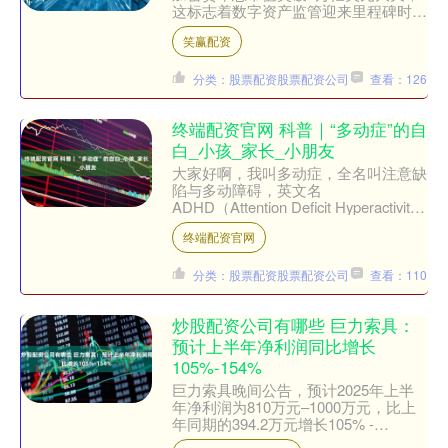
这标志着数字资产监管迎来里程碑时
刻。此次上涨行情伴随着其他各种加密
笑赢配资
货币普涨和比特币逼近历史高....
分类：股票配资股票配资公司
查看：126
终端配资官网 科普｜“多动症”的自
白_小孩_家长_小朋友
大家好啊，我叫多动症，全名叫注意缺
陷与多动障碍，英文名
ADHD（Attention Deficit Hyperactivity
Disorder）。估计很多人都....
终端配资官网
分类：股票配资股票配资公司
查看：110
炒股配资公司有哪些 巨力索具：
预计上半年净利润同比增长
105%-154%
巨力索具晚间公告，预计2025年上半
年净利润为810万元–1000万元，比上
年同期的394.2万元增长105% -
154%。 举报 相关阅读 财政部：将于7