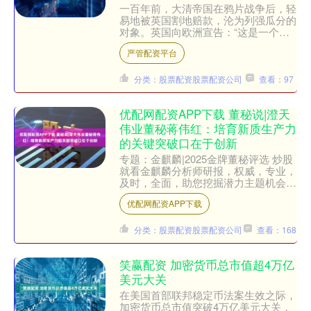
一百年前，大清帝国在鸦片战争后，轻
易地被英国割地赔款，沦为列强瓜分的
对象。英国向欧洲宣告：“这是一个富
得流油的古老帝国，他们只会割地赔
严管配资平台
款，大家快来！” 法国、德....
分类：股票配资股票配资公司
查看：97
优配网配资APP下载 董秘说|澄天
伟业董秘蒋伟红：培育新质生产力
的关键突破口在于创新
专题：金麒麟|2025金牌董秘评选 炒股
就看金麒麟分析师研报，权威，专业，
及时，全面，助您挖掘潜力主题机会！
由新浪财经主办的第十一届金麒麟·金
优配网配资APP下载
牌董秘评选火热进....
分类：股票配资股票配资公司
查看：168
笑赢配资 加密货币总市值超4万亿
美元大关
在美国首部联邦稳定币法案生效之际，
加密货币总市值突破4万亿美元大关，