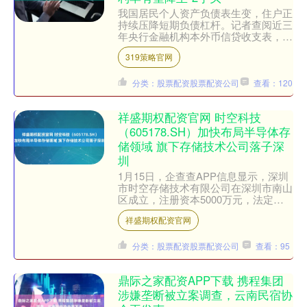
我国居民个人资产负债表生变，住户正
持续压降短期负债杠杆。记者查阅近三
年央行金融机构本外币信贷收支表，发
现2025年末的住户短期消费贷和短期
319策略官网
经营贷余额都较上年萎缩....
分类：股票配资股票配资公司
查看：120
祥盛期权配资官网 时空科技
（605178.SH）加快布局半导体存
储领域 旗下存储技术公司落子深
圳
1月15日，企查查APP信息显示，深圳
市时空存储技术有限公司在深圳市南山
区成立，注册资本5000万元，法定代
表人为陈念。股权结构显示，该公司由
祥盛期权配资官网
时空存储（深圳）半....
分类：股票配资股票配资公司
查看：95
鼎际之家配资APP下载 携程集团
涉嫌垄断被立案调查，云南民宿协