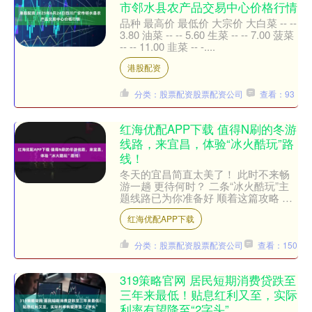
市邻水县农产品交易中心价格行情
品种 最高价 最低价 大宗价 大白菜 -- --
3.80 油菜 -- -- 5.60 生菜 -- -- 7.00 菠菜
-- -- 11.00 韭菜 -- -....
港股配资
分类：股票配资股票配资公司
查看：93
红海优配APP下载 值得N刷的冬游
线路，来宜昌，体验“冰火酷玩”路
线！
冬天的宜昌简直太美了！ 此时不来畅
游一趟 更待何时？ 二条“冰火酷玩”主
题线路已为你准备好 顺着这篇攻略 去
拥抱宜昌的冬日吧！ 冰火酷玩线1 👉
红海优配APP下载
线路详情：五峰国....
分类：股票配资股票配资公司
查看：150
319策略官网 居民短期消费贷跌至
三年来最低！贴息红利又至，实际
利率有望降至“2字头”