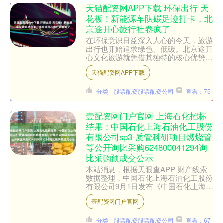
天猫配资网APP下载 环保出行 天
花板！新能源车队碳足迹打卡，北
京途开心旅行社卷疯了
在环保意识日益深入人心的今天，旅游
出行也开始追求绿色、低碳。北京途开
心文化旅游就凭借其独特的核心优势和
服务特色，成为了环保出行领域的佼佼
天猫配资网APP下载
者，让我们一起来揭开它的....
分类：股票配资股票配资公司
查看：75
壹配资网门户官网 上海石化招标
结果：中国石化上海石油化工股份
有限公司sp3-质管科研项目燃烧管
等公开询比采购624800041294询
比采购预成交公示
本站消息，根据天眼查APP-财产线索
数据整理，中国石化上海石油化工股份
有限公司9月1日发布《中国石化上海石
油化工股份有限公司sp3-质管科研项目
壹配资网门户官网
燃烧管等公开询比....
分类：股票配资股票配资公司
查看：67