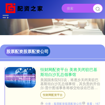
股票配资股票配资公司
恒财网配资平台 美将关闭驻巴基
斯坦白沙瓦总领事馆
美国国务院5日说，将逐步关闭美驻巴
基斯坦白沙瓦总领事馆，其负责的开伯
尔-普什图省事务将移交给设在巴首都
伊斯兰堡的美国大使馆。 美国国务院
恒财网配资平台
在一份声明中称，此举旨在....
分类：股票配资股票配资公司
查看：167