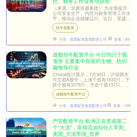
控、财务工作业务培训班
（来源：甘肃亚盛集团） 为全面提升
公司安全生产、内控与财务管理工作水
平，推动企业稳健运行。近日，亚盛平
凉农业分公司成功举办了2025年安全
快牛盘配资
生产管理及内控、财务工....
分类：股票配资股票配资公司
查看：69
成都劲牛配资平台 今日55只个股
涨停 主要集中在医药生物、纺织
服饰等行业
Choice统计显示，7月30日，沪深两市
可交易A股中，上涨个股有1632只，下
跌个股有3376只，平盘个股137只。不
含当日上市新股，共有55只个股涨停，
成都劲牛配资平台
10....
分类：股票配资股票配资公司
查看：196
严管配资平台 欧洲正在变成第二
个“大清”，富得流油却任人宰割_
美国_大清帝国_世界