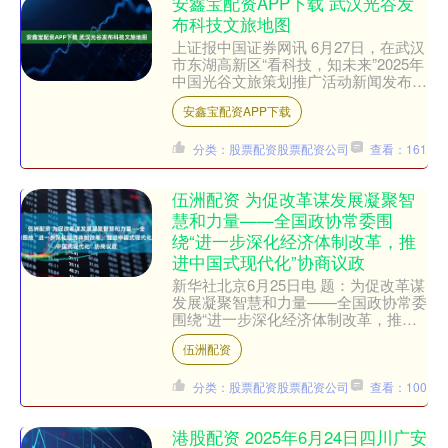
安鑫宝配资APP下载 武汉光谷发
布科技文旅地图
上证报中国证券网讯 6月27日，在武汉
市东湖高新区“看科技，知未来”2025年
中国光谷文旅策划推广活动新闻发布会
上，武汉光谷发布了1张科技文旅地
安鑫宝配资APP下载
图，推出8条精品....
分类：股票配资股票配资公司
查看：161
伍洲配资 为促改革谋发展凝聚智
慧和力量——全国政协常委围
绕“进一步深化经济体制改革，推
进中国式现代化”协商议政
新华社北京6月25日电 题：为促改革谋
发展凝聚智慧和力量——全国政协常委
围绕“进一步深化经济体制改革，推进
中国式现代化”协商议政 新华社记者张
伍洲配资
晓洁 “打通制约经....
分类：股票配资股票配资公司
查看：100
港股配资 2025年6月24日四川广安