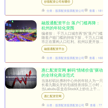
炒股配资公司有哪些
月....
分类：股票配资股票配资公司
查看：181
融股通配资平台 落户门槛再降：
杭州的年轻化突围
编者按： 千万人口城市再“拆”落户门槛
随着户籍门槛的持续下探，千万人口城
市正在重构人口红利。杭州以更开放的
姿态吸引青年劳动力，多个大城市破除
融股通配资平台
本科“40岁落户限....
分类：股票配资股票配资公司
查看：160
惠仁配资官网 解码“情绪价值”驱动
的全球化商业范式
当洛杉矶比弗利中心外的年轻人为一只
长着九颗尖牙的毛绒怪兽排队三小时，
当Labubu盲盒在StockX上炒出上千美
元溢价，这个由中国香港艺术家创作、
惠仁配资官网
泡泡玛特孵化的....
分类：股票配资股票配资公司
查看：77