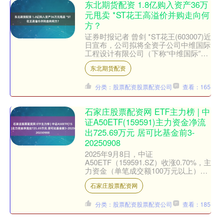
东北期货配资 1.8亿购入资产36万
元甩卖 *ST花王高溢价并购走向何
方？
证券时报记者 曾剑 *ST花王(603007)近
日宣布，公司拟将全资子公司中维国际
工程设计有限公司（下称“中维国际”）
100%股权对外转让，交易对价为36万
东北期货配资
元。....
分类：股票配资股票配资公司
查看：165
石家庄股票配资网 ETF主力榜 | 中
证A50ETF(159591)主力资金净流
出725.69万元 居可比基金前3-
20250908
2025年9月8日，中证
A50ETF（159591.SZ）收涨0.70%，主
力资金（单笔成交额100万元以上）净
流出725.69万元，居可比基金前3。 拉
石家庄股票配资网
长时间....
分类：股票配资股票配资公司
查看：185