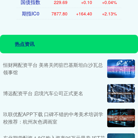
国债指数
229.69
+0.10
+0.04%
期指IC0
7877.80
+164.40
+2.13%
热点资讯
恒财网配资平台 美将关闭驻巴基斯坦白沙瓦总
领事馆
博远配资平台 启境汽车公司正式更名
玖联优配APP下载 口碑不错的中考美术培训学
校推荐：杭州灰色调画室
东北期货配资 1.8亿购入资产36万元甩卖 *ST花