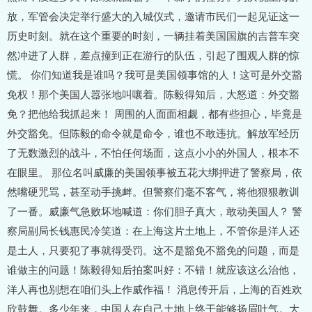
放，军管会决定举行盛大的入城仪式，邀请市民们一起见证这一
历史时刻。就在这个重要的时刻，一辆挂着美国国旗的吉普车突
然冲进了人群，差点撞到正在游行的队伍，引起了围观人群的惊
慌。 你们知道我是谁吗？我可是美国领事馆的人！这可是外交豁
免权！那个美国人嚣张地叫嚷着。陈毅得知后，大怒道：外交豁
免？把他给我抓起来！ 周围的人面面相觑，都有些担心，毕竟是
外交豁免。但陈毅的命令就是命令，谁也不敢违抗。解放军经历
了无数激烈的战斗，不怕任何场面，这点小小的外国人，根本不
在眼里。 那位名叫威廉的美国领事被五花大绑押进了警察局，依
然嘴硬咒骂，甚至动手挑衅。但警察们毫不客气，将他狠狠教训
了一番。威廉气急败坏地喊道：你们胆子真大，敢动美国人？ 警
察局副局长钱惠民冷笑道：在上海这片土地上，不管你是洋人还
是土人，只要犯了事就得受罚。这不是豁免不豁免的问题，而是
谁做主的问题！陈毅得知后拍案叫好：不错！就应该这么治他，
洋人再也别想在咱们头上作威作福！ 消息传开后，上海的百姓欢
欣鼓舞。多少年来，中国人在自己土地上终于能够扬眉吐气。大