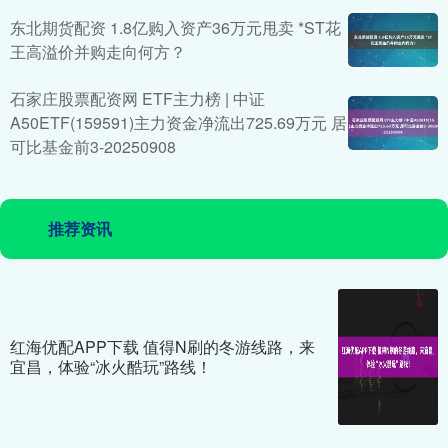
东北期货配资 1.8亿购入资产36万元甩卖 *ST花
王高溢价并购走向何方？
石家庄股票配资网 ETF主力榜 | 中证
A50ETF(159591)主力资金净流出725.69万元 居
可比基金前3-20250908
推荐资讯
红海优配APP下载 值得N刷的冬游线路，来
宜昌，体验“冰火酷玩”路线！