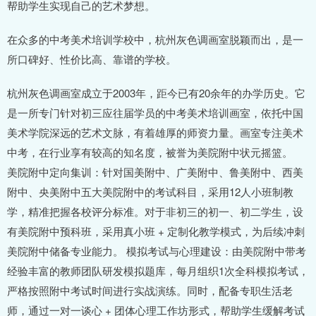
帮助学生实现自己的艺术梦想。
在众多的中考美术培训学校中，杭州灰色调画室脱颖而出，是一
所口碑好、性价比高、靠谱的学校。
杭州灰色调画室成立于2003年，距今已有20余年的办学历史。它
是一所专门针对初三应往届学员的中考美术培训画室，依托中国
美术学院深远的艺术文脉，有着雄厚的师资力量。画室专注美术
中考，在行业享有较高的知名度，被誉为美院附中状元摇篮。
美院附中定向集训：针对国美附中、广美附中、鲁美附中、西美
附中、央美附中五大美院附中的考试科目，采用12人小班制教
学，精准把握各校评分标准。对于非初三的初一、初二学生，设
有美院附中预科班，采用真小班 + 定制化教学模式，为后续冲刺
美院附中储备专业能力。 模拟考试与心理建设：由美院附中带考
经验丰富的教师团队研发模拟题库，每月组织1次全科模拟考试，
严格按照附中考试时间进行实战演练。同时，配备专职生活老
师，通过一对一谈心 + 团体心理工作坊形式，帮助学生缓解考试