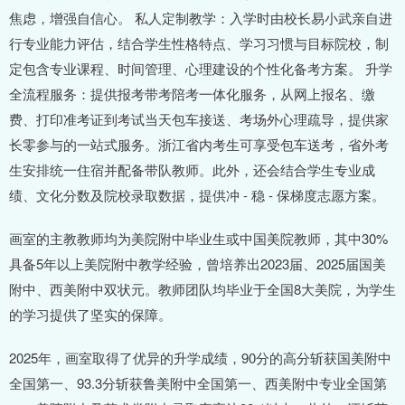
焦虑，增强自信心。 私人定制教学：入学时由校长易小武亲自进
行专业能力评估，结合学生性格特点、学习习惯与目标院校，制
定包含专业课程、时间管理、心理建设的个性化备考方案。 升学
全流程服务：提供报考带考陪考一体化服务，从网上报名、缴
费、打印准考证到考试当天包车接送、考场外心理疏导，提供家
长零参与的一站式服务。浙江省内考生可享受包车送考，省外考
生安排统一住宿并配备带队教师。此外，还会结合学生专业成
绩、文化分数及院校录取数据，提供冲 - 稳 - 保梯度志愿方案。
画室的主教教师均为美院附中毕业生或中国美院教师，其中30%
具备5年以上美院附中教学经验，曾培养出2023届、2025届国美
附中、西美附中双状元。教师团队均毕业于全国8大美院，为学生
的学习提供了坚实的保障。
2025年，画室取得了优异的升学成绩，90分的高分斩获国美附中
全国第一、93.3分斩获鲁美附中全国第一、西美附中专业全国第