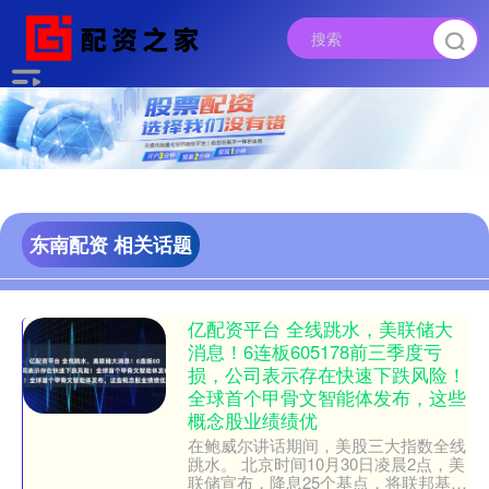
东南配资 相关话题
亿配资平台 全线跳水，美联储大
消息！6连板605178前三季度亏
损，公司表示存在快速下跌风险！
全球首个甲骨文智能体发布，这些
概念股业绩绩优
在鲍威尔讲话期间，美股三大指数全线
跳水。 北京时间10月30日凌晨2点，美
联储宣布，降息25个基点，将联邦基金