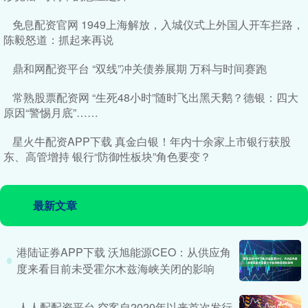
免息配资官网 1949上海解放，入城仪式上外国人开车拦路，
陈毅怒道：抓起来再说
鼎和网配资平台 “双线”冲关债券展期 万科与时间赛跑
常熟股票配资网 “生死48小时”随时飞出黑天鹅？德银：四大
原因“警惕月底”……
星火牛配资APP下载 真金白银！年内十余家上市银行获股
东、高管增持 银行“防御性板块”角色要变？
最新文章
港陆证券APP下载 沃旭能源CEO：从供应角
度来看目前未受霍尔木兹海峡关闭的影响
人人配配资平台 空客自2020年以来首次发行