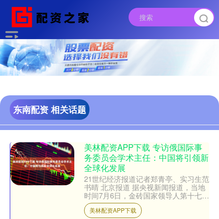
东南配资 相关话题
美林配资APP下载 专访俄国际事
务委员会学术主任：中国将引领新
全球化发展
21世纪经济报道记者郑青亭、实习生范
书晴 北京报道 据央视新闻报道，当地
时间7月6日，金砖国家领导人第十七次
会晤发表里约热内卢宣言，主题为“加
美林配资APP下载
强全球南方合作，推....