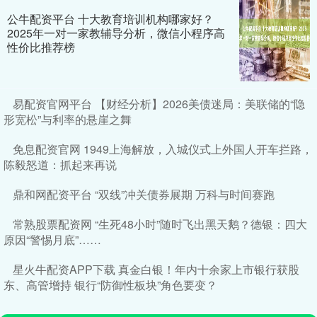
公牛配资平台 十大教育培训机构哪家好？
2025年一对一家教辅导分析，微信小程序高
性价比推荐榜
易配资官网平台 【财经分析】2026美债迷局：美联储的“隐
形宽松”与利率的悬崖之舞
免息配资官网 1949上海解放，入城仪式上外国人开车拦路，
陈毅怒道：抓起来再说
鼎和网配资平台 “双线”冲关债券展期 万科与时间赛跑
常熟股票配资网 “生死48小时”随时飞出黑天鹅？德银：四大
原因“警惕月底”……
星火牛配资APP下载 真金白银！年内十余家上市银行获股
东、高管增持 银行“防御性板块”角色要变？