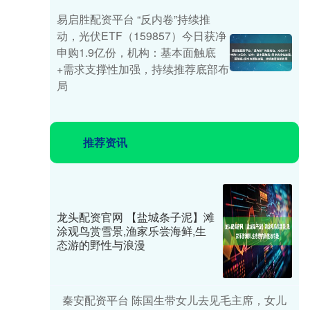
易启胜配资平台 “反内卷”持续推
动，光伏ETF（159857）今日获净
申购1.9亿份，机构：基本面触底
+需求支撑性加强，持续推荐底部布
局
推荐资讯
龙头配资官网 【盐城条子泥】滩
涂观鸟赏雪景,渔家乐尝海鲜,生
态游的野性与浪漫
秦安配资平台 陈国生带女儿去见毛主席，女儿