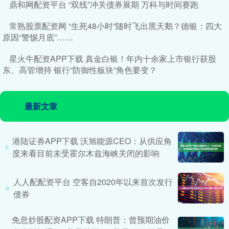
鼎和网配资平台 “双线”冲关债券展期 万科与时间赛跑
常熟股票配资网 “生死48小时”随时飞出黑天鹅？德银：四大
原因“警惕月底”……
星火牛配资APP下载 真金白银！年内十余家上市银行获股
东、高管增持 银行“防御性板块”角色要变？
最新文章
港陆证券APP下载 沃旭能源CEO：从供应角
度来看目前未受霍尔木兹海峡关闭的影响
人人配配资平台 空客自2020年以来首次发行
债券
免息炒股配资APP下载 特朗普：曾预期油价