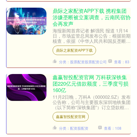
鼎际之家配资APP下载 携程集团
涉嫌垄断被立案调查，云南民宿协
会再发声
海报新闻首席记者 解强民 报道 1月14
日，市场监管总局发布公告：根据前期
核查，依据《中华人民共和国反垄断
法》，对携程集团有限公司涉嫌滥用市
鼎际之家配资APP下载
场支配地位实施垄断行....
分类：股票配资股票配资公司
查看：83
鑫赢智投配资官网 万科获深铁集
团220亿元借款额度，三季度亏损
160亿
11月2日晚，万科A（000002.SZ）发布
公告称，公司与主要股东深圳地铁集团
（以下简称“深铁集团”）订立贷款框架
协议，据此，深铁集团同意向公司提供
鑫赢智投配资官网
本金总额最....
分类：配资股配资
查看：108