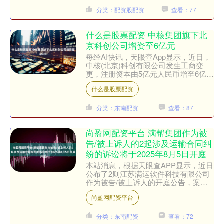
分类：配资股配资
查看：77
什么是股票配资 中核集团旗下北
京科创公司增资至6亿元
每经AI快讯，天眼查App显示，近日，
中核(北京)科创有限公司发生工商变
更，注册资本由5亿元人民币增至6亿元
人民币，增幅20%。该公司成立于2024
什么是股票配资
年7月，法定....
分类：东南配资
查看：87
尚盈网配资平台 满帮集团作为被
告/被上诉人的2起涉及运输合同纠
纷的诉讼将于2025年8月5日开庭
本站消息，根据天眼查APP显示，近日
公布了2则江苏满运软件科技有限公司
作为被告/被上诉人的开庭公告，案由
为运输合同纠纷，开庭日期为2025年8
尚盈网配资平台
月5日。详细内容如....
分类：东南配资
查看：72