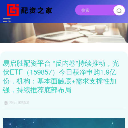
易启胜配资平台 “反内卷”持续推动，光
伏ETF（159857）今日获净申购1.9亿
份，机构：基本面触底+需求支撑性加
强，持续推荐底部布局
网站：东南配资