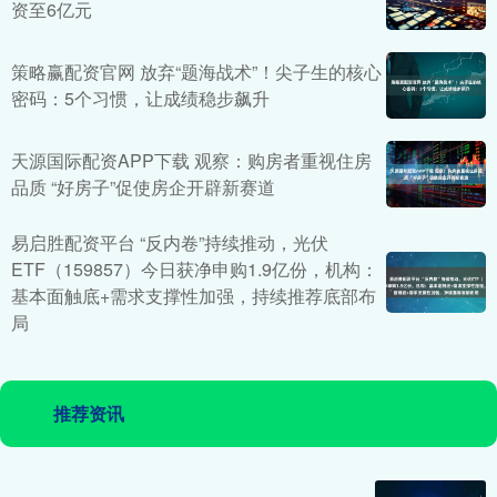
资至6亿元
策略赢配资官网 放弃“题海战术”！尖子生的核心
密码：5个习惯，让成绩稳步飙升
天源国际配资APP下载 观察：购房者重视住房
品质 “好房子”促使房企开辟新赛道
易启胜配资平台 “反内卷”持续推动，光伏
ETF（159857）今日获净申购1.9亿份，机构：
基本面触底+需求支撑性加强，持续推荐底部布
局
推荐资讯