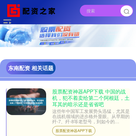
东南配资 相关话题
股票配资神器APP下载 中国的战
机，犯不着卖给第二个阿根廷，土
耳其的暗示还是省省吧
这些年中国军工发展势头迅猛，尤其是
在战机领域的进步格外显眼。从早期的
歼-7、歼-8等老型号，到如今的
歼-10、歼-20以及中巴合作研发的枭
股票配资神器APP下载
龙，中国航空工业在设计....