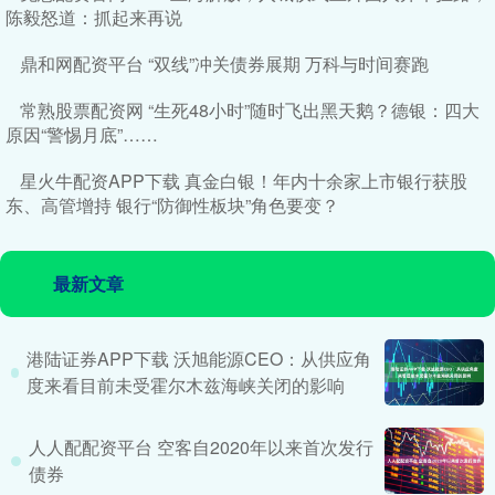
陈毅怒道：抓起来再说
鼎和网配资平台 “双线”冲关债券展期 万科与时间赛跑
常熟股票配资网 “生死48小时”随时飞出黑天鹅？德银：四大
原因“警惕月底”……
星火牛配资APP下载 真金白银！年内十余家上市银行获股
东、高管增持 银行“防御性板块”角色要变？
最新文章
港陆证券APP下载 沃旭能源CEO：从供应角
度来看目前未受霍尔木兹海峡关闭的影响
人人配配资平台 空客自2020年以来首次发行
债券