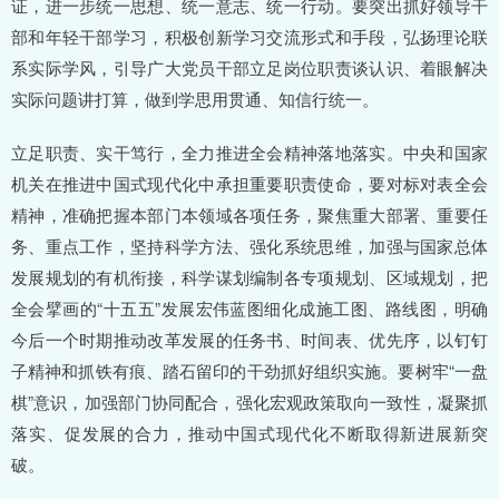
证，进一步统一思想、统一意志、统一行动。要突出抓好领导干
部和年轻干部学习，积极创新学习交流形式和手段，弘扬理论联
系实际学风，引导广大党员干部立足岗位职责谈认识、着眼解决
实际问题讲打算，做到学思用贯通、知信行统一。
立足职责、实干笃行，全力推进全会精神落地落实。中央和国家
机关在推进中国式现代化中承担重要职责使命，要对标对表全会
精神，准确把握本部门本领域各项任务，聚焦重大部署、重要任
务、重点工作，坚持科学方法、强化系统思维，加强与国家总体
发展规划的有机衔接，科学谋划编制各专项规划、区域规划，把
全会擘画的“十五五”发展宏伟蓝图细化成施工图、路线图，明确
今后一个时期推动改革发展的任务书、时间表、优先序，以钉钉
子精神和抓铁有痕、踏石留印的干劲抓好组织实施。要树牢“一盘
棋”意识，加强部门协同配合，强化宏观政策取向一致性，凝聚抓
落实、促发展的合力，推动中国式现代化不断取得新进展新突
破。