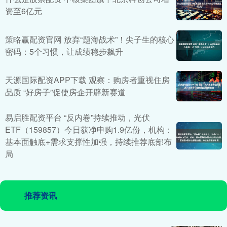
资至6亿元
策略赢配资官网 放弃“题海战术”！尖子生的核心
密码：5个习惯，让成绩稳步飙升
天源国际配资APP下载 观察：购房者重视住房
品质 “好房子”促使房企开辟新赛道
易启胜配资平台 “反内卷”持续推动，光伏
ETF（159857）今日获净申购1.9亿份，机构：
基本面触底+需求支撑性加强，持续推荐底部布
局
推荐资讯