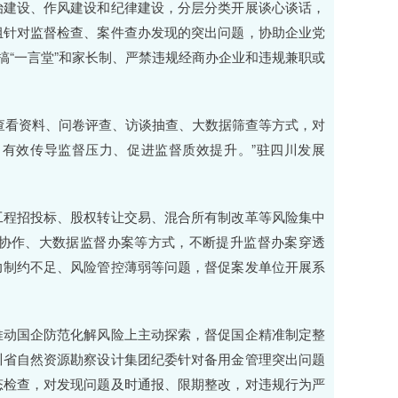
治建设、作风建设和纪律建设，分层分类开展谈心谈话，
组针对监督检查、案件查办发现的突出问题，协助企业党
搞“一言堂”和家长制、严禁违规经商办企业和违规兼职或
查看资料、问卷评查、访谈抽查、大数据筛查等方式，对
，有效传导监督压力、促进监督质效提升。”驻四川发展
工程招投标、股权转让交易、混合所有制改革等风险集中
组”协作、大数据监督办案等方式，不断提升监督办案穿透
力制约不足、风险管控薄弱等问题，督促案发单位开展系
推动国企防范化解风险上主动探索，督促国企精准制定整
川省自然资源勘察设计集团纪委针对备用金管理突出问题
态检查，对发现问题及时通报、限期整改，对违规行为严