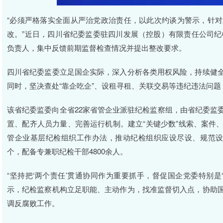
“必须严格落实全面从严治党政治责任，以此次约谈为警示，针
改。”近日，四川省纪委监委驻四川发展（控股）有限责任公司纪
负责人，集中反馈前期监督检查情况并提出整改要求。
四川省纪委监委立足国企实际，深入分析各类用权风险，持续健
同时，坚决查处“靠企吃企”、设租寻租、关联交易等违纪违法问
该省纪委监委向全省22家省管企业派驻纪检监察组，由省纪委监
置、配齐人员力量、完善运行机制。建立“关键少数”线索、案件
管企业基层纪检组织工作办法，推动纪检组织应设尽设、规范设
个，配备专兼职纪检干部4800余人。
“坚持把‘两个责任’贯通协同作为重要抓手，督促国企党委特别是
示，纪检监察机构立足职能、主动作为，找准监督切入点，协助
调反腐败工作。