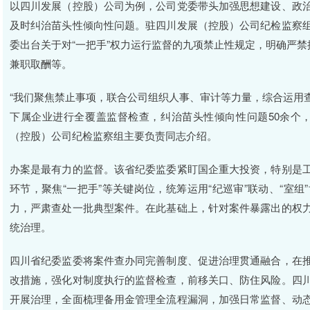
以四川发展（控股）公司为例，公司党委带头加强思想建设、政
及时纠治苗头性倾向性问题。驻四川发展（控股）公司纪检监察
委出台关于对“一把手”权力运行监督的九项禁止性规定，明确严禁
兼职取酬等。
“我们聚焦禁止事项，联合公司组织人事、审计等力量，综合运用
下属企业进行全覆盖监督检查，纠治苗头性倾向性问题50余个
（控股）公司纪检监察组主要负责同志介绍。
办案是最有力的监督。该省纪委监委紧盯国企重大投资，特别是
环节，聚焦“一把手”等关键岗位，统筹运用“纪巡审”联动、“室
力，严肃查处一批典型案件。在此基础上，针对案件暴露出的权
统治理。
四川省纪委监委将案件查办同完善制度、促进治理贯通融合，在
改措施，强化对制度执行的监督检查，前移关口、防住风险。四
开展治理，全面梳理备用金管理全流程漏洞，加强日常监督、动