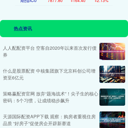
期指IC0
7877.80
+164.40
+2.13%
热点资讯
人人配配资平台 空客自2020年以来首次发行债
券
什么是股票配资 中核集团旗下北京科创公司增
资至6亿元
策略赢配资官网 放弃“题海战术”！尖子生的核心
密码：5个习惯，让成绩稳步飙升
天源国际配资APP下载 观察：购房者重视住房
品质 “好房子”促使房企开辟新赛道