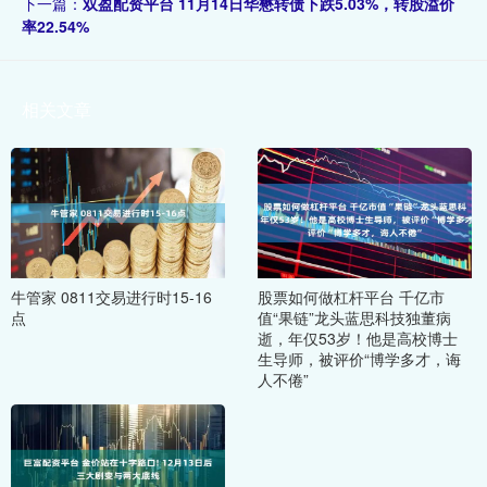
下一篇：
双盈配资平台 11月14日华懋转债下跌5.03%，转股溢价
率22.54%
相关文章
牛管家 0811交易进行时15-16
股票如何做杠杆平台 千亿市
点
值“果链”龙头蓝思科技独董病
逝，年仅53岁！他是高校博士
生导师，被评价“博学多才，诲
人不倦”