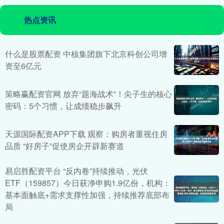
热点资讯
什么是股票配资 中核集团旗下北京科创公司增
资至6亿元
策略赢配资官网 放弃“题海战术”！尖子生的核心
密码：5个习惯，让成绩稳步飙升
天源国际配资APP下载 观察：购房者重视住房
品质 “好房子”促使房企开辟新赛道
易启胜配资平台 “反内卷”持续推动，光伏
ETF（159857）今日获净申购1.9亿份，机构：
基本面触底+需求支撑性加强，持续推荐底部布
局