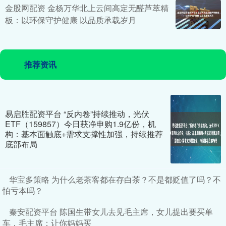
金股网配资 金杨万华北上云间高定无醛芦萃精
板：以环保守护健康 以品质承载岁月
推荐资讯
易启胜配资平台 “反内卷”持续推动，光伏
ETF（159857）今日获净申购1.9亿份，机
构：基本面触底+需求支撑性加强，持续推荐
底部布局
华宝多策略 为什么老茶客都在存白茶？不是都贬值了吗？不
怕亏本吗？
秦安配资平台 陈国生带女儿去见毛主席，女儿提出要买单
车，毛主席：让你妈妈买