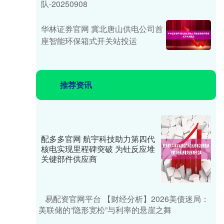
队-20250908
华林证券官网 冀北唐山供电公司首
座智能环保箱式开关站投运
推荐资讯
配多多官网 航宇科技助力第四代
核电实现里程碑突破 为钍反应堆
关键部件供应商
易配资官网平台 【财经分析】2026美债迷局：
美联储的“隐形宽松”与利率的悬崖之舞