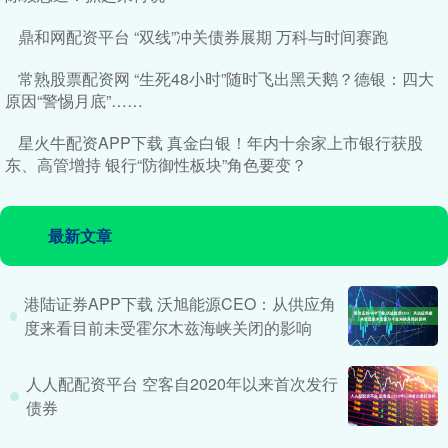
鼎和网配资平台 “双线”冲关债券展期 万科与时间赛跑
常熟股票配资网 “生死48小时”随时飞出黑天鹅？德银：四大
原因“警惕月底”……
星火牛配资APP下载 真金白银！年内十余家上市银行获股
东、高管增持 银行“防御性板块”角色要变？
最新文章
港陆证券APP下载 沃旭能源CEO：从供应角
度来看目前未受霍尔木兹海峡关闭的影响
人人配配资平台 空客自2020年以来首次发行
债券