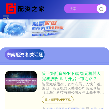
东南配资 相关话题
策上策配资APP下载 智元机器人
完成股改 即将开启上市之路？
智元完成股改，资本布局步入快车道。
近日，智元机器人关联公司智元创新
（上海）科技有限公司发生工商变更，
企业名称变更为智元创新（上海）科技
策上策配资APP下载
股份有限公司，同时企业类....
分类：股票配资股票配资公司
查看：93